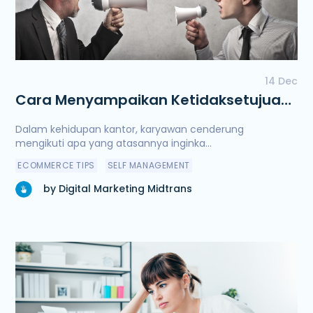
14 Dec
Cara Menyampaikan Ketidaksetujuan
Pada Atasan dengan Benar
Dalam kehidupan kantor, karyawan cenderung
mengikuti apa yang atasannya inginka...
ECOMMERCE TIPS
SELF MANAGEMENT
by Digital Marketing Midtrans