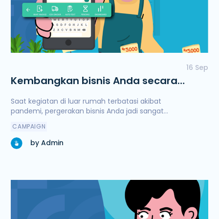
16 Sep
Kembangkan bisnis Anda secara
online dengan cepat dan mudah
Saat kegiatan di luar rumah terbatasi akibat
dengan Selly
pandemi, pergerakan bisnis Anda jadi sangat
terbatas dan rawan akan penurunan. Hal ini
CAMPAIGN
kemudian mengharuskan bisnis Anda untuk
beradaptasi dan beralih jadi berbasis online
by Admin