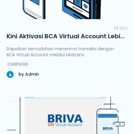
14 Oct
Kini Aktivasi BCA Virtual Account Lebih
Mudah dan Cepat Dengan Midtrans
Dapatkan kemudahan menerima transaksi dengan
BCA Virtual Account melalui Midtrans.
CAMPAIGN
by Admin