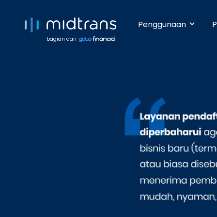
Penggunaan
P
bagian dari
Startups 
Terima pem
Anda beker
pengetahua
Growing 
Dengan da
pembayara
Enterpris
Pembayara
dilakukan 