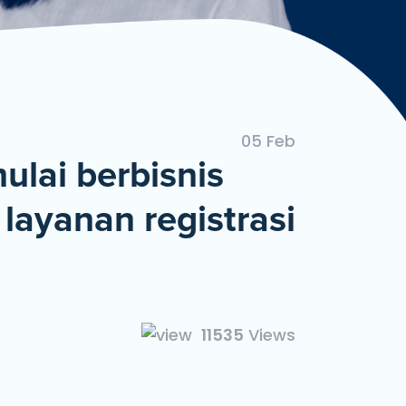
ngan Mudah dan Cepat
05 Feb
ulai berbisnis
layanan registrasi
11535
Views