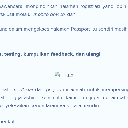
wancarai menginginkan halaman registrasi yang lebi
sklusif melalui
mobile device
, dan
na dalam mengakses halaman Passport itu sendiri masih p
e, testing, kumpulkan feedback, dan ulangi
h satu
northstar
dari
project
ini adalah untuk mempersin
wal hingga akhir. Selain itu, kami pun juga menamba
nyelesaikan pendaftarannya secara mandiri.
erikut: