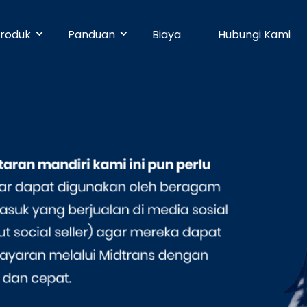
roduk
Panduan
Biaya
Hubungi Kami
& Early Businesses
Developer
Online Payment
bayaran hari ini juga, walaupun
ja sendiri. Tanpa perlu
Dengan 25 pilihan metode pembayaran,
Pusat Bantuan
n teknis.
pelanggan Anda dapat membayar
dengan mudah.
businesses
Partner
Manajemen Promo
shboard yang mudah digunakan,
n dapat dikelola dengan mudah.
Buat promosi dan tingkatkan penjualan
Blog
dengan mudah tanpa pengaturan teknis.
e
Keamanan
n ke banyak rekening dapat
dengan mudah dan cepat.