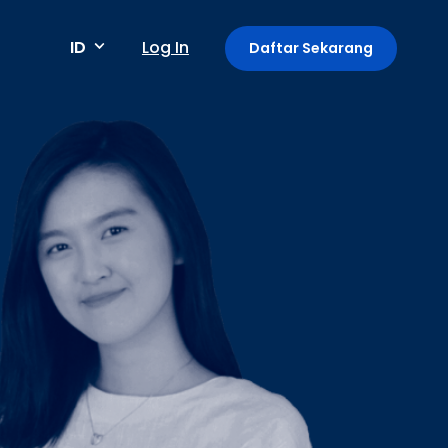
ID
Log In
Daftar Sekarang
Metode pembayaran
Pembayaran berkala / berulang
Deteksi anomali
Mini App di Aplikasi GoPay
Payment Link: Terima Pembayaran