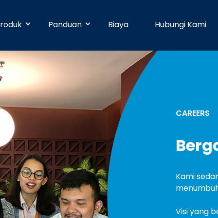
roduk
Panduan
Biaya
Hubungi Kami
& Early Businesses
Developer
Online Payment
bayaran hari ini juga, walaupun
ja sendiri. Tanpa perlu
Dengan 25 pilihan metode pembayaran,
Pusat Bantuan
n teknis.
pelanggan Anda dapat membayar
CAREERS
dengan mudah.
businesses
Partner
Berg
Manajemen Promo
shboard yang mudah digunakan,
n dapat dikelola dengan mudah.
Buat promosi dan tingkatkan penjualan
Blog
dengan mudah tanpa pengaturan teknis.
Kami seda
menumbuhka
e
Keamanan
n ke banyak rekening dapat
Visi yang b
dengan mudah dan cepat.