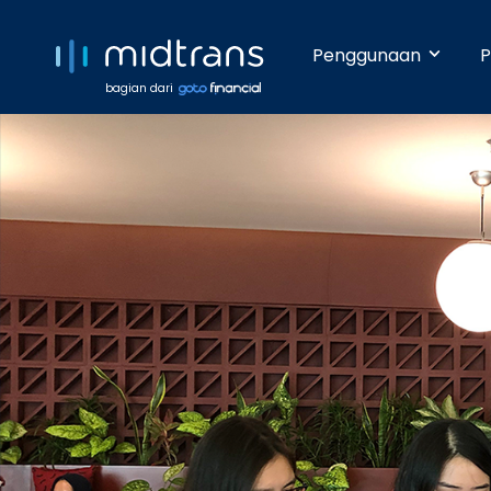
Penggunaan
P
bagian dari
Startups 
Terima pem
Anda beker
pengetahua
Growing 
Dengan da
pembayara
Enterpris
Pembayara
dilakukan 