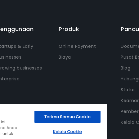
Penggunaan
Produk
Pand
tartups & Early
Online Payment
Docume
usinesses
Biaya
Pusat B
rowing businesses
Blog
nterprise
Hubung
Status
Keama
Pemberi
Terima Semua Cookie
ini
Kelola 
ana Anda
Kelola Cookie
i untuk