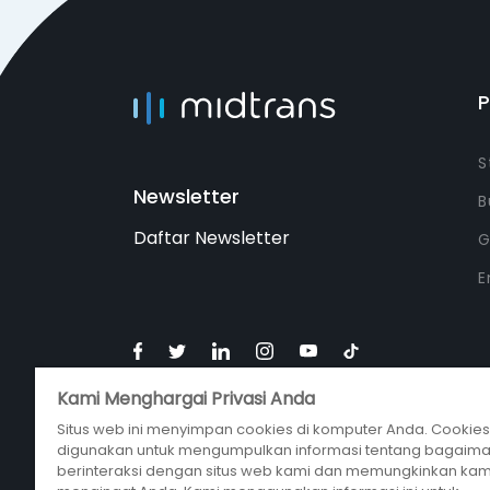
S
Newsletter
B
Daftar Newsletter
G
E
Kami Menghargai Privasi Anda
Situs web ini menyimpan cookies di komputer Anda. Cookies 
digunakan untuk mengumpulkan informasi tentang bagaim
berinteraksi dengan situs web kami dan memungkinkan kam