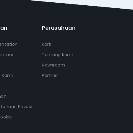
uan
Perusahaan
ntation
Karir
antuan
Tentang kami
Newsroom
i Kami
Partner
nan
tahuan Privasi
Cookie