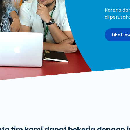
De
Karena dar
di perusaha
Lihat l
ota tim kami dapat bekerja dengan