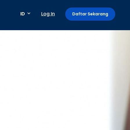
ID
Log In
Daftar Sekarang
Metode pembayaran
Pembayaran berkala / berulang
Deteksi anomali
Mini App di Aplikasi GoPay
Payment Link: Terima Pembayaran