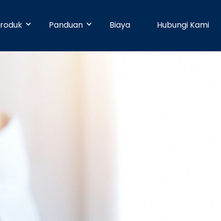
roduk
Panduan
Biaya
Hubungi Kami
& Early Businesses
Developer
Online Payment
bayaran hari ini juga, walaupun
ja sendiri. Tanpa perlu
Dengan 25 pilihan metode pembayaran,
Pusat Bantuan
n teknis.
pelanggan Anda dapat membayar
dengan mudah.
businesses
Partner
Manajemen Promo
shboard yang mudah digunakan,
n dapat dikelola dengan mudah.
Buat promosi dan tingkatkan penjualan
Blog
dengan mudah tanpa pengaturan teknis.
e
Keamanan
n ke banyak rekening dapat
dengan mudah dan cepat.