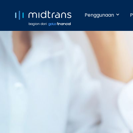
Penggunaan
P
bagian dari
Startups 
Terima pem
Anda beker
pengetahua
Growing 
Dengan da
pembayara
Enterpris
Pembayara
dilakukan 