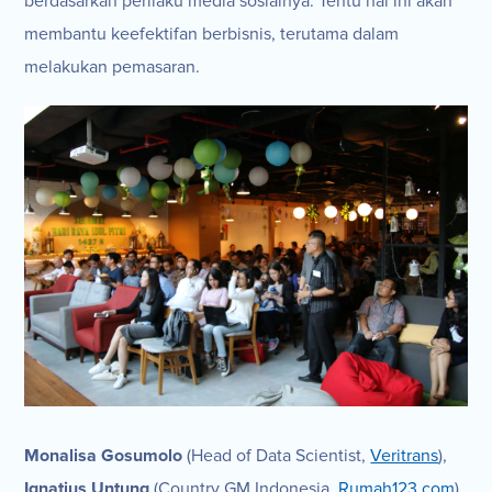
berdasarkan perilaku media sosialnya. Tentu hal ini akan
membantu keefektifan berbisnis, terutama dalam
melakukan pemasaran.
Monalisa Gosumolo
(Head of Data Scientist,
Veritrans
),
Ignatius Untung
(Country GM Indonesia,
Rumah123.com
),