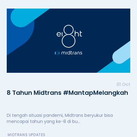
01 Oct
8 Tahun Midtrans #MantapMelangkah
Di tengah situasi pandemi, Midtrans beryukur bisa
mencapai tahun yang ke-8 di bu...
MIDTRANS UPDATES