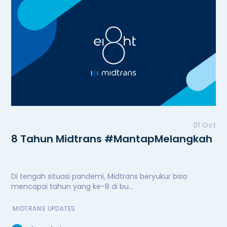
01 Oct
8 Tahun Midtrans #MantapMelangkah
Di tengah situasi pandemi, Midtrans beryukur bisa
mencapai tahun yang ke-8 di bu...
MIDTRANS UPDATES