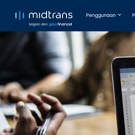
Penggunaan
P
bagian dari
Startups 
Terima pem
Anda beker
pengetahua
Growing 
Dengan da
pembayara
Enterpris
Pembayara
dilakukan 