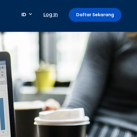
ID
Log In
Daftar Sekarang
Metode pembayaran
Pembayaran berkala / berulang
Deteksi anomali
Mini App di Aplikasi GoPay
Payment Link: Terima Pembayaran