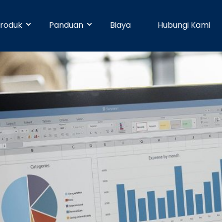
roduk
Panduan
Biaya
Hubungi Kami
& Early Businesses
Developer
Online Payment
bayaran hari ini juga, walaupun
ja sendiri. Tanpa perlu
Dengan 25 pilihan metode pembayaran,
Pusat Bantuan
n teknis.
pelanggan Anda dapat membayar
dengan mudah.
businesses
Partner
Manajemen Promo
shboard yang mudah digunakan,
n dapat dikelola dengan mudah.
Buat promosi dan tingkatkan penjualan
Blog
dengan mudah tanpa pengaturan teknis.
e
Keamanan
n ke banyak rekening dapat
dengan mudah dan cepat.