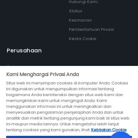
Hubungi Kami
Status
Keamanan
Pemberitahuan Privasi
Kelola Cookie
Perusahaan
Karir
Kami Menghargai Privasi Anda
Tentang kami
Situs web ini menyimpan cookies di komputer Anda. Cookies
Newsroom
ini digunakan untuk mengumpulkan informasi tentang
Partner
bagaimana Anda berinteraksi dengan situs web kami dan
memungkinkan kami untuk mengingat Anda. Kami
menggunakan informasi ini untuk meningkatkan dan
menyesuaikan pengalaman penjelajahan Anda dan untuk
analitik dan metrik tentang pengunjung kami baik di situs web
ini maupun media lainnya. Untuk mengetahui lebih lanjut
bagian dari
tentang cookies yang kami gunakan, lihat
Kebijakan Cookie
© 2026 Midtrans (PT Midtrans)