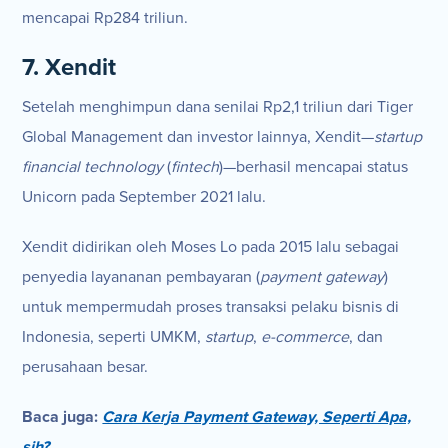
mencapai Rp284 triliun.
7. Xendit
Setelah menghimpun dana senilai Rp2,1 triliun dari Tiger
Global Management dan investor lainnya, Xendit—
startup
financial technology
(
fintech
)—berhasil mencapai status
Unicorn pada September 2021 lalu.
Xendit didirikan oleh Moses Lo pada 2015 lalu sebagai
penyedia layananan pembayaran (
payment gateway
)
untuk mempermudah proses transaksi pelaku bisnis di
Indonesia, seperti UMKM,
startup
,
e-commerce
, dan
perusahaan besar.
Baca juga:
Cara Kerja Payment Gateway, Seperti Apa,
sih?