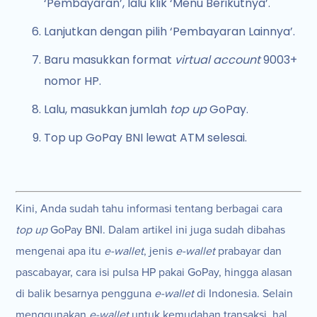
‘Pembayaran’, lalu klik ‘Menu Berikutnya’.
Lanjutkan dengan pilih ‘Pembayaran Lainnya’.
Baru masukkan format
virtual account
9003+
nomor HP.
Lalu, masukkan jumlah
top up
GoPay.
Top up GoPay BNI lewat ATM selesai.
Kini, Anda sudah tahu informasi tentang berbagai cara
top up
GoPay BNI. Dalam artikel ini juga sudah dibahas
mengenai apa itu
e-wallet
, jenis
e-wallet
prabayar dan
pascabayar, cara isi pulsa HP pakai GoPay, hingga alasan
di balik besarnya pengguna
e-wallet
di Indonesia. Selain
menggunakan
e-wallet
untuk kemudahan transaksi, hal