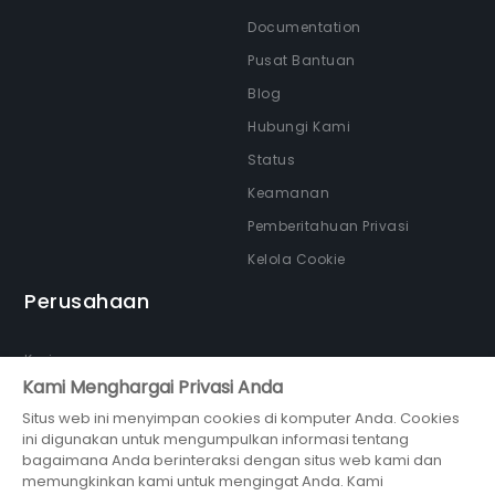
Documentation
Pusat Bantuan
Blog
Hubungi Kami
Status
Keamanan
Pemberitahuan Privasi
Kelola Cookie
Perusahaan
Karir
Kami Menghargai Privasi Anda
Tentang kami
Situs web ini menyimpan cookies di komputer Anda. Cookies
Newsroom
ini digunakan untuk mengumpulkan informasi tentang
Partner
bagaimana Anda berinteraksi dengan situs web kami dan
memungkinkan kami untuk mengingat Anda. Kami