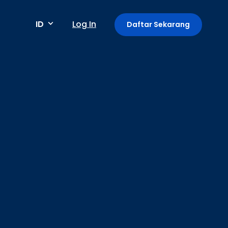
ID
Log In
Daftar Sekarang
Metode pembayaran
Pembayaran berkala / berulang
Deteksi anomali
Mini App di Aplikasi GoPay
Payment Link: Terima Pembayaran