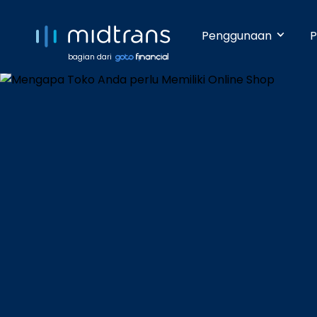
Penggunaan
P
bagian dari
Startups 
Terima pem
Anda beker
pengetahua
Growing 
Dengan da
pembayara
Enterpris
Pembayara
dilakukan 