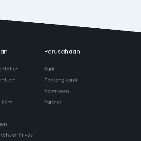
uan
Perusahaan
ntation
Karir
antuan
Tentang kami
Newsroom
i Kami
Partner
nan
tahuan Privasi