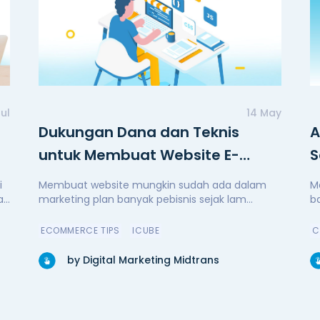
Jul
14 May
Dukungan Dana dan Teknis
A
untuk Membuat Website E-
S
Commerce di Masa Pandemi
M
i
Membuat website mungkin sudah ada dalam
M
an
marketing plan banyak pebisnis sejak lam...
b
ECOMMERCE TIPS
ICUBE
C
gin
by Digital Marketing Midtrans