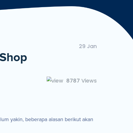
ngan Mudah dan Cepat
29 Jan
 Shop
8787
Views
elum yakin, beberapa alasan berikut akan