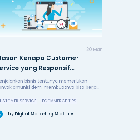
30 Mar
lasan Kenapa Customer
ervice yang Responsif
erupakan Hal yang Penting
enjalankan bisnis tentunya memerlukan
anyak amunisi demi membuatnya bisa berja...
USTOMER SERVICE
ECOMMERCE TIPS
by Digital Marketing Midtrans