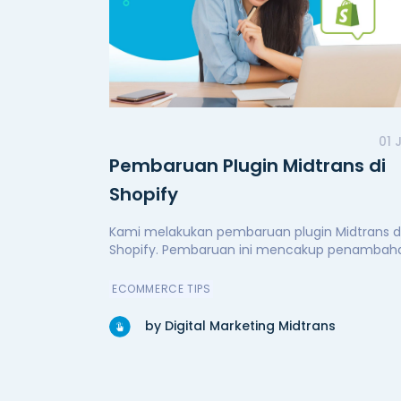
01 
Pembaruan Plugin Midtrans di
Shopify
Kami melakukan pembaruan plugin Midtrans d
Shopify. Pembaruan ini mencakup penambah
fitur-fitur baru untuk kenyamanan dan
kemudahan pengguna, peningkatan performa
ECOMMERCE TIPS
secara signifikan, serta perbaikan bug. Kini plu
Midtrans di Shopify semakin andal.
by Digital Marketing Midtrans