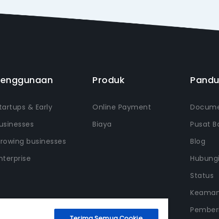
Penggunaan
Produk
Pand
tartups & Early
Online Payment
Docume
usinesses
Biaya
Pusat B
rowing businesses
Blog
nterprise
Hubung
Status
Keama
Pemberi
Terima Semua Cookie