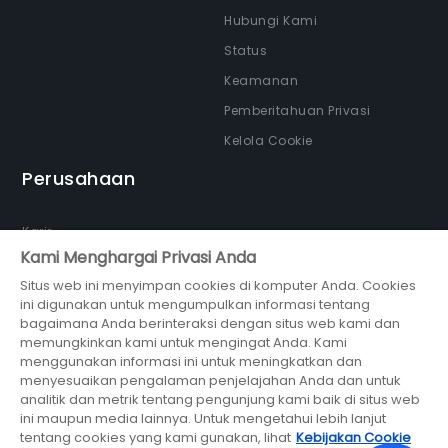
Hubungi Kami
Status
Keamanan
Pemberitahuan Privasi
Kelola Cookie
Perusahaan
Karir
Kami Menghargai Privasi Anda
Tentang kami
Situs web ini menyimpan cookies di komputer Anda. Cookies
Newsroom
ini digunakan untuk mengumpulkan informasi tentang
Partner
bagaimana Anda berinteraksi dengan situs web kami dan
memungkinkan kami untuk mengingat Anda. Kami
menggunakan informasi ini untuk meningkatkan dan
menyesuaikan pengalaman penjelajahan Anda dan untuk
analitik dan metrik tentang pengunjung kami baik di situs web
ini maupun media lainnya. Untuk mengetahui lebih lanjut
bagian dari
tentang cookies yang kami gunakan, lihat
Kebijakan Cookie