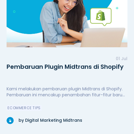
01 Jul
Pembaruan Plugin Midtrans di Shopify
Kami melakukan pembaruan plugin Midtrans di Shopify.
Pembaruan ini mencakup penambahan fitur-fitur baru
untuk kenyamanan dan kemudahan pengguna,
peningkatan performa secara signifikan, serta perbaikan
ECOMMERCE TIPS
bug. Kini plugin Midtrans di Shopify semakin andal.
by Digital Marketing Midtrans