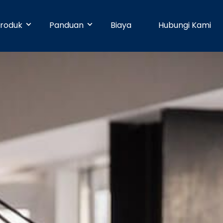
roduk
Panduan
Biaya
Hubungi Kami
& Early Businesses
Developer
Online Payment
bayaran hari ini juga, walaupun
ja sendiri. Tanpa perlu
Dengan 25 pilihan metode pembayaran,
Pusat Bantuan
n teknis.
pelanggan Anda dapat membayar
dengan mudah.
businesses
Partner
Manajemen Promo
shboard yang mudah digunakan,
n dapat dikelola dengan mudah.
Buat promosi dan tingkatkan penjualan
Blog
dengan mudah tanpa pengaturan teknis.
e
Keamanan
n ke banyak rekening dapat
dengan mudah dan cepat.