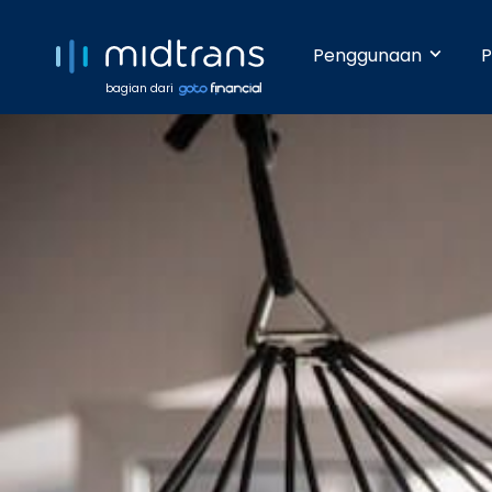
Penggunaan
P
bagian dari
Startups 
Terima pem
Anda beker
pengetahua
Growing 
Dengan da
pembayara
Enterpris
Pembayara
dilakukan 