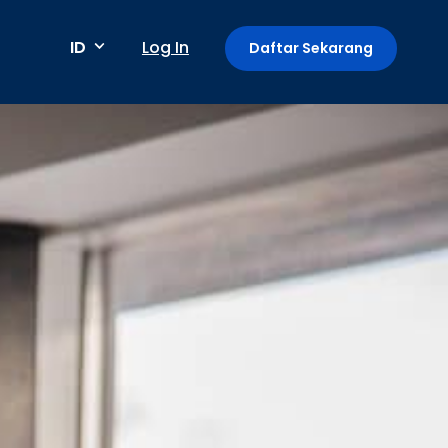
ID
Log In
Daftar Sekarang
Metode pembayaran
Pembayaran berkala / berulang
Deteksi anomali
Mini App di Aplikasi GoPay
Payment Link: Terima Pembayaran