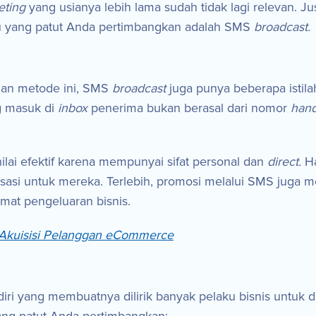
eting
yang usianya lebih lama sudah tidak lagi relevan. 
u yang patut Anda pertimbangkan adalah SMS
broadcast.
gan metode ini, SMS
broadcast
juga punya beberapa istila
 masuk di
inbox
penerima bukan berasal dari nomor
han
nilai efektif karena mempunyai sifat personal dan
direct.
H
si untuk mereka. Terlebih, promosi melalui SMS juga me
at pengeluaran bisnis.
Akuisisi Pelanggan eCommerce
ndiri yang membuatnya dilirik banyak pelaku bisnis untuk 