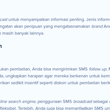
cast
untuk menyampaikan informasi penting. Jenis inform
eringatan akan penipuan yang mengatasnamakan
brand
And
n masih banyak lainnya.
n
kukan pembelian, Anda bisa mengirimkan SMS
follow up.
a, ungkapkan harapan agar mereka berkenan untuk kemba
erikan sedikit insentif seperti diskon untuk pembelian b
line search engine,
penggunaan SMS
broadcast
sebagai
n fleksibel. Terlebih, Anda juga bisa memanfaatkan SMS un