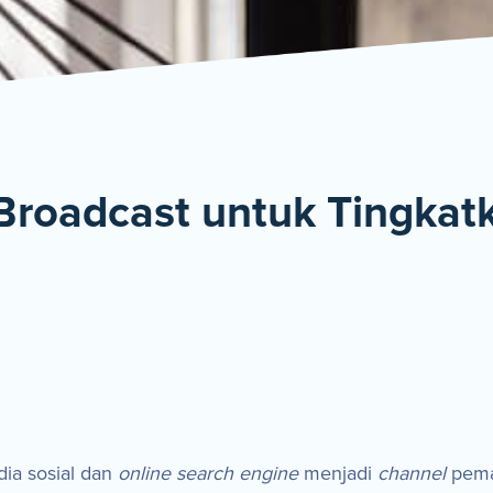
De
Broadcast untuk Tingkat
dia sosial dan
online search engine
menjadi
channel
pema