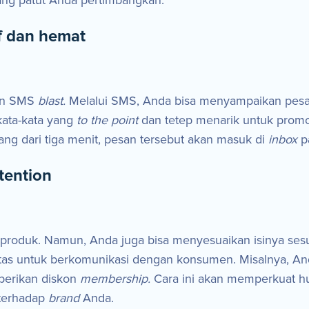
ang patut Anda pertimbangkan:
if dan hemat
han SMS
blast.
Melalui SMS, Anda bisa menyampaikan pesa
kata-kata yang
to the point
dan tetep menarik untuk prom
g dari tiga menit, pesan tersebut akan masuk di
inbox
p
tention
oduk. Namun, Anda juga bisa menyesuaikan isinya sesuai
litas untuk berkomunikasi dengan konsumen. Misalnya,
berikan diskon
membership.
Cara ini akan memperkuat 
 terhadap
brand
Anda.