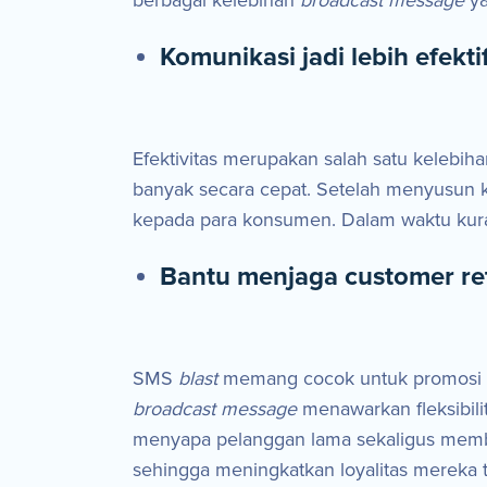
berbagai kelebihan
broadcast message
y
Komunikasi jadi lebih efekt
Efektivitas merupakan salah satu kelebi
banyak secara cepat. Setelah menyusun 
kepada para konsumen. Dalam waktu kuran
Bantu menjaga customer re
SMS
blast
memang cocok untuk promosi pr
broadcast message
menawarkan fleksibi
menyapa pelanggan lama sekaligus mem
sehingga meningkatkan loyalitas mereka