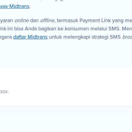
eway
Midtrans
.
ayaran
online
dan
offline,
termasuk Payment Link yang m
Link
ini bisa Anda bagikan ke konsumen melalui SMS. Mer
segera
daftar Midtrans
untuk melengkapi strategi SMS
bro
box.