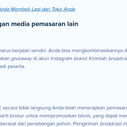
nda Membeli Lagi dari Toko Anda
an media pemasaran lain
 harus berjalan sendiri. Anda bisa mengkombinasikannya 
dakan
giveaway
di akun Instagram
brand.
Kirimlah
broadca
di peserta.
t,
secara tidak langsung Anda telah menerapkan pemasar
perti brosur untuk mempromosikan bisnis, yang dapat me
t berasal dari penebangan pohon. Pengiriman
broadcast 