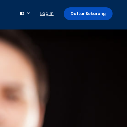
ID
Log In
Daftar Sekarang
Metode pembayaran
Pembayaran berkala / berulang
Deteksi anomali
Mini App di Aplikasi GoPay
Payment Link: Terima Pembayaran