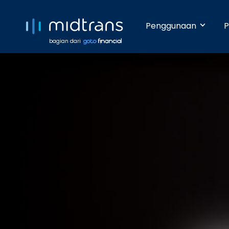
Penggunaan
P
bagian dari
Startups 
Terima pem
Anda beker
pengetahua
Growing 
Dengan da
pembayara
Enterpris
Pembayara
dilakukan 