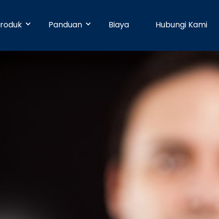
roduk
Panduan
Biaya
Hubungi Kami
& Early Businesses
Developer
Online Payment
bayaran hari ini juga, walaupun
ja sendiri. Tanpa perlu
Dengan 25 pilihan metode pembayaran,
Pusat Bantuan
n teknis.
pelanggan Anda dapat membayar
dengan mudah.
businesses
Partner
Manajemen Promo
shboard yang mudah digunakan,
n dapat dikelola dengan mudah.
Buat promosi dan tingkatkan penjualan
Blog
dengan mudah tanpa pengaturan teknis.
e
Keamanan
n ke banyak rekening dapat
dengan mudah dan cepat.