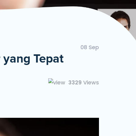
ngan Mudah dan Cepat
08 Sep
 yang Tepat
3329
Views