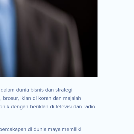
dalam dunia bisnis dan strategi
brosur, iklan di koran dan majalah
k dengan beriklan di televisi dan radio.
an percakapan di dunia maya memiliki