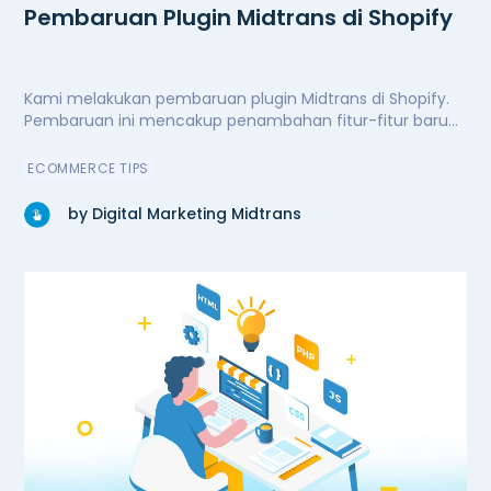
Pembaruan Plugin Midtrans di Shopify
Kami melakukan pembaruan plugin Midtrans di Shopify.
Pembaruan ini mencakup penambahan fitur-fitur baru
untuk kenyamanan dan kemudahan pengguna,
peningkatan performa secara signifikan, serta perbaikan
ECOMMERCE TIPS
bug. Kini plugin Midtrans di Shopify semakin andal.
by Digital Marketing Midtrans