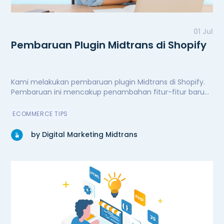
01 Jul
Pembaruan Plugin Midtrans di Shopify
Kami melakukan pembaruan plugin Midtrans di Shopify.
Pembaruan ini mencakup penambahan fitur-fitur baru
untuk kenyamanan dan kemudahan pengguna,
peningkatan performa secara signifikan, serta perbaikan
ECOMMERCE TIPS
bug. Kini plugin Midtrans di Shopify semakin andal.
by Digital Marketing Midtrans