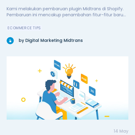
Kami melakukan pembaruan plugin Midtrans di Shopify.
Pembaruan ini mencakup penambahan fitur-fitur baru
untuk kenyamanan dan kemudahan pengguna,
peningkatan performa secara signifikan, serta perbaikan
ECOMMERCE TIPS
bug. Kini plugin Midtrans di Shopify semakin andal.
by Digital Marketing Midtrans
14 May