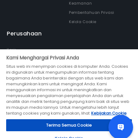
Keamanan
Pemberitahuan Privasi
Kelola Cookie
Perusahaan
Karir
Kami Menghargai Privasi Anda
Tentang kami
Situs web ini menyimpan cookies di komputer Anda. Cookies
Newsroom
ini digunakan untuk mengumpulkan informasi tentang
Partner
bagaimana Anda berinteraksi dengan situs web kami dan
memungkinkan kami untuk mengingat Anda. Kami
menggunakan informasi ini untuk meningkatkan dan
menyesuaikan pengalaman penjelajahan Anda dan untuk
analitik dan metrik tentang pengunjung kami baik di situs web
ini maupun media lainnya. Untuk mengetahui lebih lanjut
bagian dari
tentang cookies yang kami gunakan, lihat
Kebijakan Cookie
© 2026 Midtrans (PT Midtrans)
Terima Semua Cookie