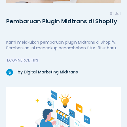
01 Jul
Pembaruan Plugin Midtrans di Shopify
Kami melakukan pembaruan plugin Midtrans di Shopify.
Pembaruan ini mencakup penambahan fitur-fitur baru
untuk kenyamanan dan kemudahan pengguna,
peningkatan performa secara signifikan, serta perbaikan
ECOMMERCE TIPS
bug. Kini plugin Midtrans di Shopify semakin andal.
by Digital Marketing Midtrans