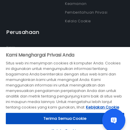
Keamanan
Pemberitahuan Privasi
Kelola Cookie
Perusahaan
Karir
Kami Menghargai Privasi Anda
Tentang kami
Situs web ini menyimpan cookies di komputer Anda. Cookies
Newsroom
ini digunakan untuk mengumpulkan informasi tentang
Partner
bagaimana Anda berinteraksi dengan situs web kami dan
memungkinkan kami untuk mengingat Anda. Kami
menggunakan informasi ini untuk meningkatkan dan
menyesuaikan pengalaman penjelajahan Anda dan untuk
analitik dan metrik tentang pengunjung kami baik di situs web
ini maupun media lainnya. Untuk mengetahui lebih lanjut
bagian dari
tentang cookies yang kami gunakan, lihat
Kebijakan Cookie
© 2026 Midtrans (PT Midtrans)
Terima Semua Cookie