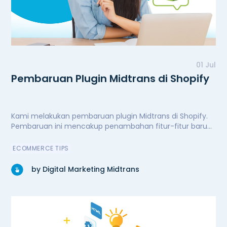
01 Jul
Pembaruan Plugin Midtrans di Shopify
Kami melakukan pembaruan plugin Midtrans di Shopify.
Pembaruan ini mencakup penambahan fitur-fitur baru
untuk kenyamanan dan kemudahan pengguna,
peningkatan performa secara signifikan, serta perbaikan
ECOMMERCE TIPS
bug. Kini plugin Midtrans di Shopify semakin andal.
by Digital Marketing Midtrans