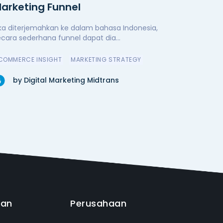
arketing Funnel
ika diterjemahkan ke dalam bahasa Indonesia,
ecara sederhana funnel dapat dia...
COMMERCE INSIGHT
MARKETING STRATEGY
by Digital Marketing Midtrans
uan
Perusahaan