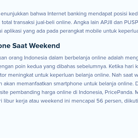
enunjukkan bahwa Internet banking mendapat posisi ked
total transaksi jual-beli online. Angka lain APJII dan P
lui aplikasi yang ada pada perangkat mobile untuk keperlua
hone Saat Weekend
kukan orang Indonesia dalam berbelanja online adalah men
gan poin kedua yang dibahas sebelumnya. Ketika hari ker
meningkat untuk keperluan belanja online. Nah saat wee
un akan memanfaatkan smartphone untuk belanja online. D
bsite pembanding harga online di Indonesia, PricePanda
i libur kerja atau weekend ini mencapai 56 persen, diik