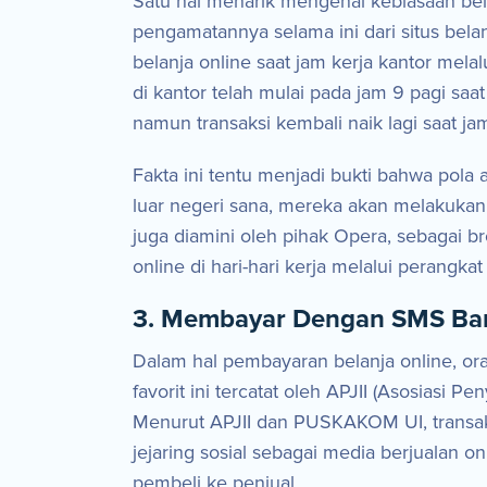
Satu hal menarik mengenai kebiasaan bel
pengamatannya selama ini dari situs bela
belanja online saat jam kerja kantor mel
di kantor telah mulai pada jam 9 pagi saa
namun transaksi kembali naik lagi saat ja
Fakta ini tentu menjadi bukti bahwa pola
luar negeri sana, mereka akan melakukan 
juga diamini oleh pihak Opera, sebagai br
online di hari-hari kerja melalui perangkat
3. Membayar Dengan SMS Ba
Dalam hal pembayaran belanja online, o
favorit ini tercatat oleh APJII (Asosias
Menurut APJII dan PUSKAKOM UI, transaks
jejaring sosial sebagai media berjualan on
pembeli ke penjual.