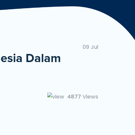
ngan Mudah dan Cepat
09 Jul
esia Dalam
4877
Views