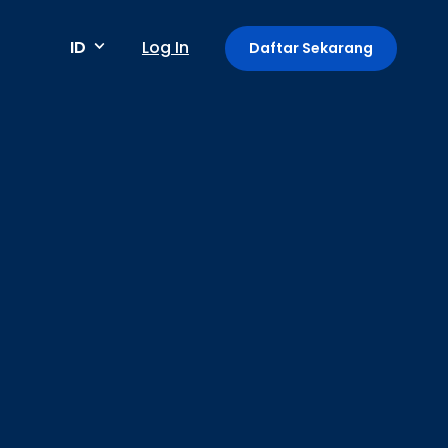
ID
Log In
Daftar Sekarang
Metode pembayaran
Pembayaran berkala / berulang
Deteksi anomali
Mini App di Aplikasi GoPay
Payment Link: Terima Pembayaran