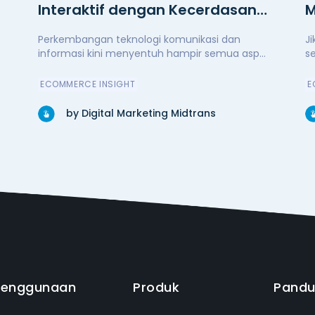
Interaktif dengan Kecerdasan
M
Buatan
Perkembangan teknologi komunikasi dan
J
informasi kini menyentuh hampir semua asp...
s
ECOMMERCE INSIGHT
E
by Digital Marketing Midtrans
Penggunaan
Produk
Pand