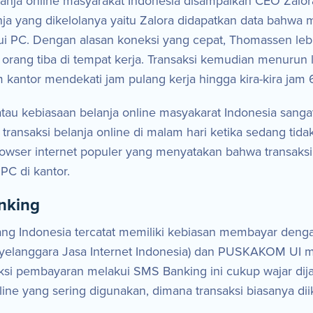
anja online masyarakat Indonesia disampaikan CEO Zalo
nja yang dikelolanya yaitu Zalora didapatkan data bahwa
alui PC. Dengan alasan koneksi yang cepat, Thomassen leb
t orang tiba di tempat kerja. Transaksi kemudian menurun l
m kantor mendekati jam pulang kerja hingga kira-kira jam 
 atau kebiasaan belanja online masyakarat Indonesia sanga
transaksi belanja online di malam hari ketika sedang tid
owser internet populer yang menyatakan bahwa transaksi be
 PC di kantor.
nking
rang Indonesia tercatat memiliki kebiasan membayar de
i Penyelanggara Jasa Internet Indonesia) dan PUSKAKOM UI
i pembayaran melakui SMS Banking ini cukup wajar dijadi
line yang sering digunakan, dimana transaksi biasanya diik