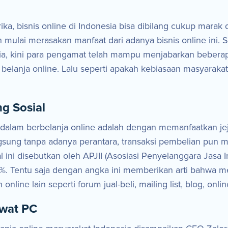
a, bisnis online di Indonesia bisa dibilang cukup marak
lai merasakan manfaat dari adanya bisnis online ini. Sete
ia, kini para pengamat telah mampu menjabarkan beberapa
belanja online. Lalu seperti apakah kebiasaan masyaraka
ng Sosial
dalam berbelanja online adalah dengan memanfaatkan jeja
gsung tanpa adanya perantara, transaksi pembelian pun me
osial ini disebutkan oleh APJII (Asosiasi Penyelanggara Ja
 Tentu saja dengan angka ini memberikan arti bahwa medi
nline lain seperti forum jual-beli, mailing list, blog, on
ewat PC