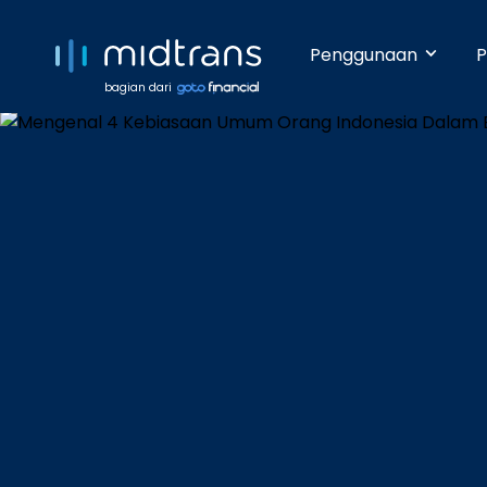
Penggunaan
P
bagian dari
Startups 
Terima pem
Anda beker
pengetahua
Growing 
Dengan da
pembayara
Enterpris
Pembayara
dilakukan 