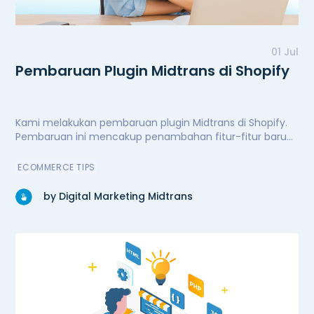
01 Jul
Pembaruan Plugin Midtrans di Shopify
Kami melakukan pembaruan plugin Midtrans di Shopify.
Pembaruan ini mencakup penambahan fitur-fitur baru
untuk kenyamanan dan kemudahan pengguna,
peningkatan performa secara signifikan, serta perbaikan
ECOMMERCE TIPS
bug. Kini plugin Midtrans di Shopify semakin andal.
by Digital Marketing Midtrans