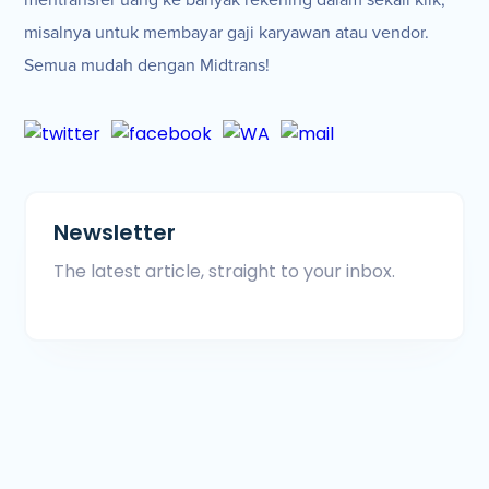
mentransfer uang ke banyak rekening dalam sekali klik,
misalnya untuk membayar gaji karyawan atau vendor.
Semua mudah dengan Midtrans!
Newsletter
The latest article, straight to your inbox.