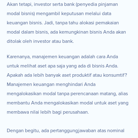
Akan tetapi, investor serta bank (penyedia pinjaman
modal bisnis) mengambil keputusan melalui data
keuangan bisnis. Jadi, tanpa tahu alokasi pemakaian
modal dalam bisnis, ada kemungkinan bisnis Anda akan
ditolak oleh investor atau bank.
Karenanya, manajemen keuangan adalah cara Anda
untuk melihat aset apa saja yang ada di bisnis Anda.
Apakah ada lebih banyak aset produktif atau konsumtif?
Manajemen keuangan menghindari Anda
mengalokasikan modal tanpa perencanaan matang, alias
membantu Anda mengalokasikan modal untuk aset yang
membawa nilai lebih bagi perusahaan.
Dengan begitu, ada pertanggungjawaban atas nominal