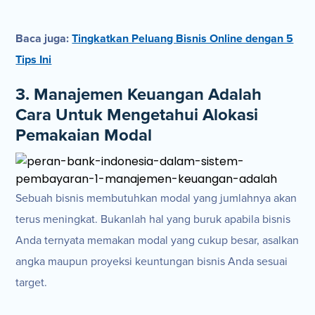
Baca juga:
Tingkatkan Peluang Bisnis Online dengan 5
Tips Ini
3. Manajemen Keuangan Adalah
Cara Untuk Mengetahui Alokasi
Pemakaian Modal
Sebuah bisnis membutuhkan modal yang jumlahnya akan
terus meningkat. Bukanlah hal yang buruk apabila bisnis
Anda ternyata memakan modal yang cukup besar, asalkan
angka maupun proyeksi keuntungan bisnis Anda sesuai
target.