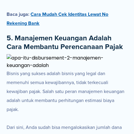
Baca juga:
Cara Mudah Cek Identitas Lewat No
Rekening Bank
5. Manajemen Keuangan Adalah
Cara Membantu Perencanaan Pajak
Bisnis yang sukses adalah bisnis yang legal dan
memenuhi semua kewajibannya, tidak terkecuali
kewajiban pajak. Salah satu peran manajemen keuangan
adalah untuk membantu perhitungan estimasi biaya
pajak.
Dari sini, Anda sudah bisa mengalokasikan jumlah dana