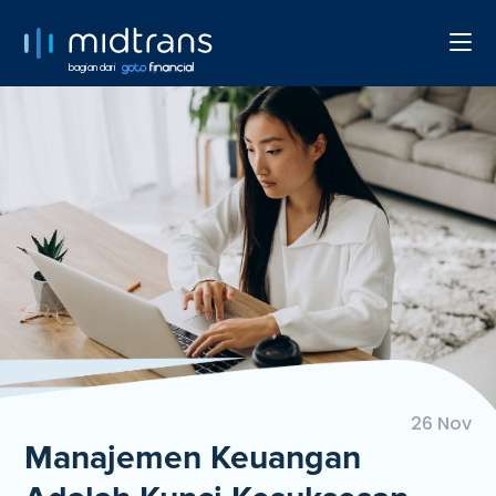
bagian dari
26 Nov
Manajemen Keuangan