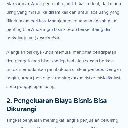
Maksudnya, Anda perlu tahu jumlah kas terkini, dari mana
uang yang masuk ke dalam kas dan untuk apa uang yang
dikeluarkan dari kas. Manajemen keuangan adalah pilar
penting bila Anda ingin bisnis tetap berkembang dan
berkelanjutan (
sustainable
).
Alangkah baiknya Anda memulai mencatat pendapatan
dan pengeluaran bisnis setiap hari atau secara berkala
untuk memudahkan pembukuan di akhir periode. Dengan
begitu, Anda juga dapat meningkatkan risiko miskalkulasi
serta penggelapan uang.
2. Pengeluaran Biaya Bisnis Bisa
Dikurangi
Tingkat penjualan meningkat, angka penjualan berulang