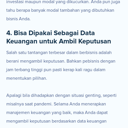
investasi maupun modal yang dikucurkan. Anda pun juga
tahu berapa banyak modal tambahan yang dibutuhkan
bisnis Anda.
4. Bisa Dipakai Sebagai Data
Keuangan untuk Ambil Keputusan
Salah satu tantangan terbesar dalam berbisnis adalah
berani mengambil keputusan. Bahkan pebisnis dengan
jam terbang tinggi pun pasti kerap kali ragu dalam
menentukan pilihan.
Apalagi bila dihadapkan dengan situasi genting, seperti
misalnya saat pandemi. Selama Anda menerapkan
manajemen keuangan yang baik, maka Anda dapat
mengambil keputusan berdasarkan data keuangan