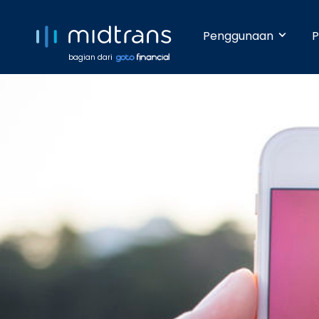
Penggunaan
P
bagian dari
Startups 
Terima pem
Anda beker
pengetahua
Growing 
Dengan da
pembayara
Enterpris
Pembayara
dilakukan 