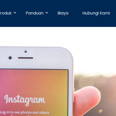
roduk
Panduan
Biaya
Hubungi Kami
& Early Businesses
Developer
Online Payment
bayaran hari ini juga, walaupun
ja sendiri. Tanpa perlu
Dengan 25 pilihan metode pembayaran,
Pusat Bantuan
n teknis.
pelanggan Anda dapat membayar
dengan mudah.
businesses
Partner
Manajemen Promo
shboard yang mudah digunakan,
n dapat dikelola dengan mudah.
Buat promosi dan tingkatkan penjualan
Blog
dengan mudah tanpa pengaturan teknis.
e
Keamanan
n ke banyak rekening dapat
dengan mudah dan cepat.