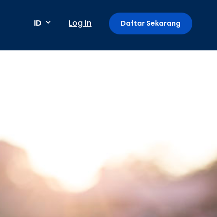
ID
Log In
Daftar Sekarang
Metode pembayaran
Pembayaran berkala / berulang
Deteksi anomali
Mini App di Aplikasi GoPay
Payment Link: Terima Pembayaran