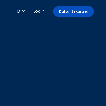
ID
Log In
Daftar Sekarang
Metode pembayaran
Pembayaran berkala / berulang
Deteksi anomali
Mini App di Aplikasi GoPay
Payment Link: Terima Pembayaran