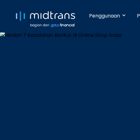
Penggunaan
P
bagian dari
Startups 
Terima pem
Anda beker
pengetahua
Growing 
Dengan da
pembayara
Enterpris
Pembayara
dilakukan 