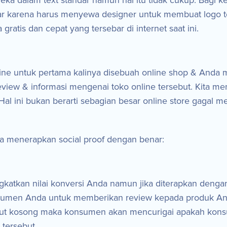
ka dalam text standar namun hal itu tidak cukup. Bagi 
karena harus menyewa designer untuk membuat logo ters
ratis dan cepat yang tersebar di internet saat ini.
ine untuk pertama kalinya disebuah online shop & Anda
review & informasi mengenai toko online tersebut. Kita 
 Hal ini bukan berarti sebagian besar online store gagal
na menerapkan social proof dengan benar:
gkatkan nilai konversi Anda namun jika diterapkan denga
nsumen Anda untuk memberikan review kepada produk An
ebut kosong maka konsumen akan mencurigai apakah kons
tersebut.