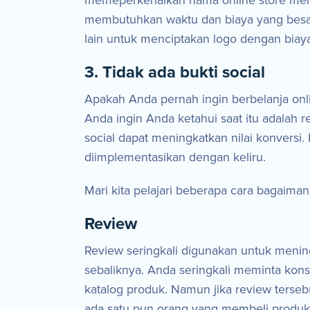
memeperkenalkan nama online store mere
membutuhkan waktu dan biaya yang besar 
lain untuk menciptakan logo dengan biaya g
3. Tidak ada bukti social
Apakah Anda pernah ingin berbelanja onl
Anda ingin Anda ketahui saat itu adalah 
social dapat meningkatkan nilai konversi.
diimplementasikan dengan keliru.
Mari kita pelajari beberapa cara bagaima
Review
Review seringkali digunakan untuk menin
sebaliknya. Anda seringkali meminta ko
katalog produk. Namun jika review ters
ada satu pun orang yang membeli produk 