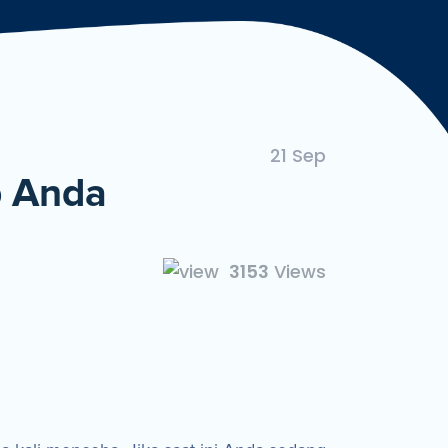
ngan Mudah dan Cepat
21 Sep
p Anda
3153
Views