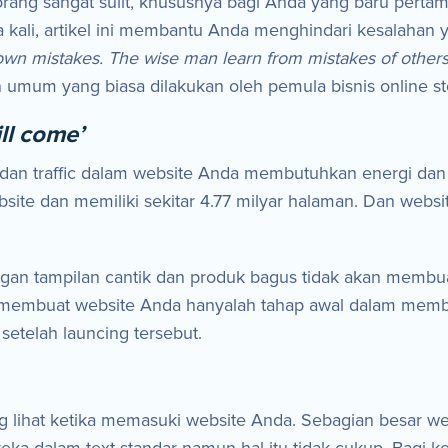
ang sangat sulit, khususnya bagi Anda yang baru pertam
 kali, artikel ini membantu Anda menghindari kesalahan y
 own mistakes. The wise man learn from mistakes of others
 umum yang biasa dilakukan oleh pemula bisnis online s
ill come’
dan traffic dalam website Anda membutuhkan energi dan
website dan memiliki sekitar 4.77 milyar halaman. Dan webs
n tampilan cantik dan produk bagus tidak akan membu
a membuat website Anda hanyalah tahap awal dalam memb
etelah launcing tersebut.
g lihat ketika memasuki website Anda. Sebagian besar 