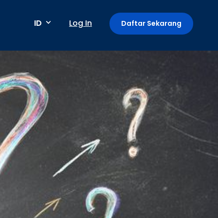
ID
Log In
Daftar Sekarang
Metode pembayaran
Pembayaran berkala / berulang
Deteksi anomali
Mini App di Aplikasi GoPay
Payment Link: Terima Pembayaran