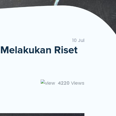
ngan Mudah dan Cepat
10 Jul
 Melakukan Riset
4220
Views