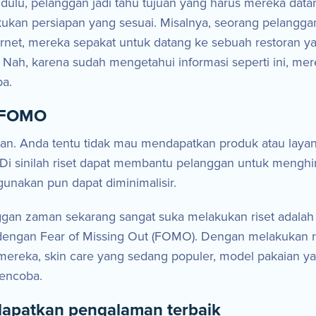
h dulu, pelanggan jadi tahu tujuan yang harus mereka dat
kukan persiapan yang sesuai. Misalnya, seorang pelang
ternet, mereka sepakat untuk datang ke sebuah restora
. Nah, karena sudah mengetahui informasi seperti ini, m
pa.
n FOMO
gan. Anda tentu tidak mau mendapatkan produk atau layan
 sinilah riset dapat membantu pelanggan untuk menghindari
unakan pun dapat diminimalisir.
nggan zaman sekarang sangat suka melakukan riset adalah
ga dengan Fear of Missing Out (FOMO). Dengan melakukan r
mereka, skin care yang sedang populer, model pakaian ya
mencoba.
apatkan pengalaman terbaik