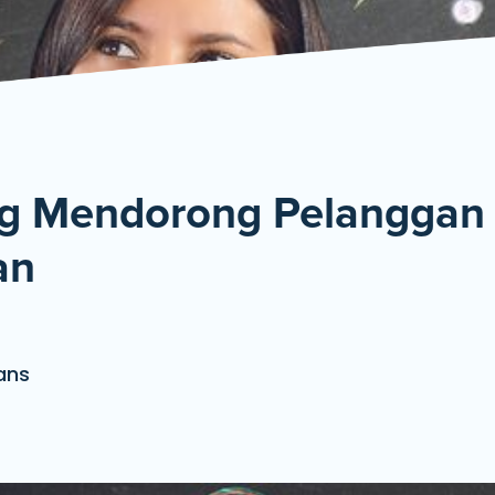
De
ng Mendorong Pelanggan
an
ans