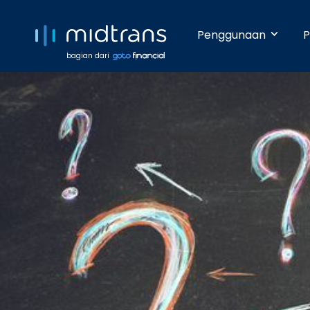
Penggunaan
P
bagian dari
Startups 
Terima pem
Anda beker
pengetahua
Growing 
Dengan da
pembayara
Enterpris
Pembayara
dilakukan 