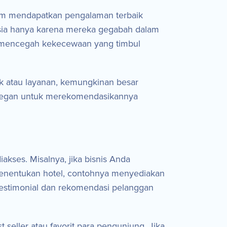
lam mendapatkan pengalaman terbaik
-sia hanya karena mereka gegabah dalam
a mencegah kekecewaan yang timbul
k atau layanan, kemungkinan besar
 segan untuk merekomendasikannya
ses. Misalnya, jika bisnis Anda
menentukan hotel, contohnya menyediakan
testimonial dan rekomendasi pelanggan
seller atau favorit para pengunjung. Jika