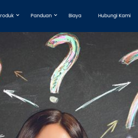
roduk
Panduan
Biaya
Hubungi Kami
& Early Businesses
Developer
Online Payment
bayaran hari ini juga, walaupun
ja sendiri. Tanpa perlu
Dengan 25 pilihan metode pembayaran,
Pusat Bantuan
n teknis.
pelanggan Anda dapat membayar
dengan mudah.
businesses
Partner
Manajemen Promo
shboard yang mudah digunakan,
n dapat dikelola dengan mudah.
Buat promosi dan tingkatkan penjualan
Blog
dengan mudah tanpa pengaturan teknis.
e
Keamanan
n ke banyak rekening dapat
dengan mudah dan cepat.