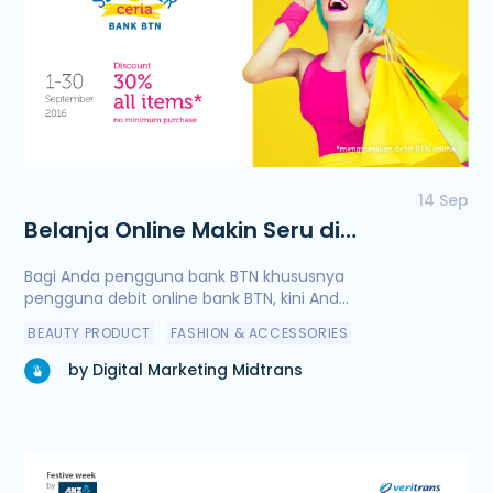
14 Sep
Belanja Online Makin Seru di
September Ceria Bank BTN
Bagi Anda pengguna bank BTN khususnya
pengguna debit online bank BTN, kini And...
BEAUTY PRODUCT
FASHION & ACCESSORIES
by Digital Marketing Midtrans