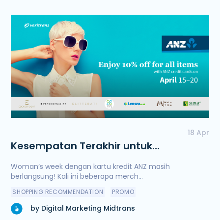
18 Apr
Kesempatan Terakhir untuk
Mendapatkan Diskon 10% di ANZ
Woman’s week dengan kartu kredit ANZ masih
Woman's Week
berlangsung! Kali ini beberapa merch...
SHOPPING RECOMMENDATION
PROMO
by Digital Marketing Midtrans