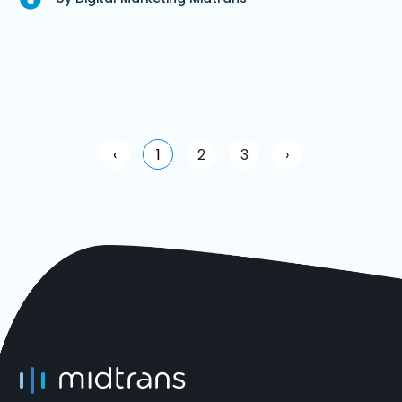
‹
1
2
3
›