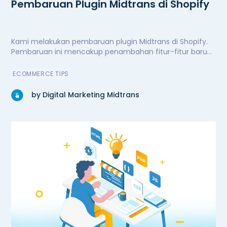
Pembaruan Plugin Midtrans di Shopify
Kami melakukan pembaruan plugin Midtrans di Shopify.
Pembaruan ini mencakup penambahan fitur-fitur baru
untuk kenyamanan dan kemudahan pengguna,
peningkatan performa secara signifikan, serta perbaikan
ECOMMERCE TIPS
bug. Kini plugin Midtrans di Shopify semakin andal.
by Digital Marketing Midtrans