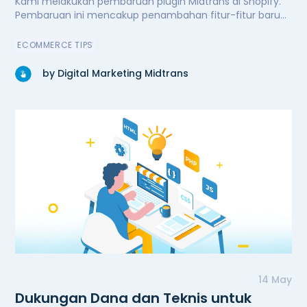
Kami melakukan pembaruan plugin Midtrans di Shopify.
Pembaruan ini mencakup penambahan fitur-fitur baru
untuk kenyamanan dan kemudahan pengguna,
peningkatan performa secara signifikan, serta perbaikan
ECOMMERCE TIPS
bug. Kini plugin Midtrans di Shopify semakin andal.
by Digital Marketing Midtrans
14 May
Dukungan Dana dan Teknis untuk