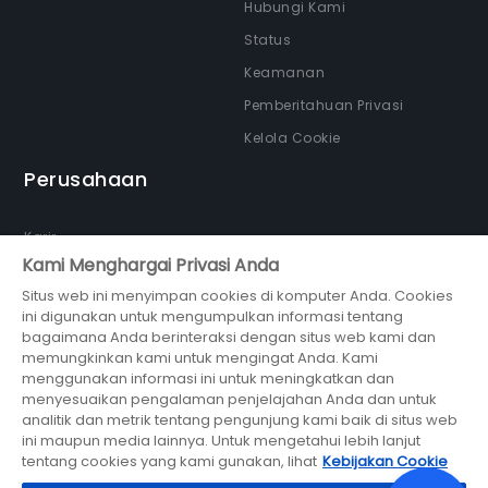
Hubungi Kami
Status
Keamanan
Pemberitahuan Privasi
Kelola Cookie
Perusahaan
Karir
Kami Menghargai Privasi Anda
Tentang kami
Situs web ini menyimpan cookies di komputer Anda. Cookies
Newsroom
ini digunakan untuk mengumpulkan informasi tentang
Partner
bagaimana Anda berinteraksi dengan situs web kami dan
memungkinkan kami untuk mengingat Anda. Kami
menggunakan informasi ini untuk meningkatkan dan
menyesuaikan pengalaman penjelajahan Anda dan untuk
analitik dan metrik tentang pengunjung kami baik di situs web
ini maupun media lainnya. Untuk mengetahui lebih lanjut
bagian dari
tentang cookies yang kami gunakan, lihat
Kebijakan Cookie