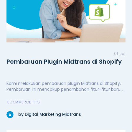
01 Jul
Pembaruan Plugin Midtrans di Shopify
Kami melakukan pembaruan plugin Midtrans di Shopify.
Pembaruan ini mencakup penambahan fitur-fitur baru
untuk kenyamanan dan kemudahan pengguna,
peningkatan performa secara signifikan, serta perbaikan
ECOMMERCE TIPS
bug. Kini plugin Midtrans di Shopify semakin andal.
by Digital Marketing Midtrans