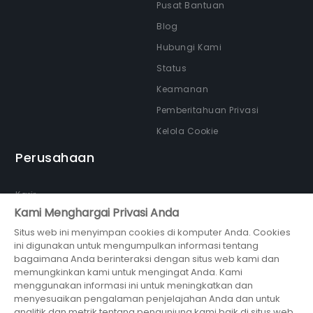
Pusat Bantuan
Blog
Hubungi Kami
Status
Keamanan
Pemberitahuan Privasi
Kelola Cookie
Perusahaan
Karir
Kami Menghargai Privasi Anda
Tentang kami
Situs web ini menyimpan cookies di komputer Anda. Cookies
Newsroom
ini digunakan untuk mengumpulkan informasi tentang
Partner
bagaimana Anda berinteraksi dengan situs web kami dan
memungkinkan kami untuk mengingat Anda. Kami
menggunakan informasi ini untuk meningkatkan dan
menyesuaikan pengalaman penjelajahan Anda dan untuk
analitik dan metrik tentang pengunjung kami baik di situs web