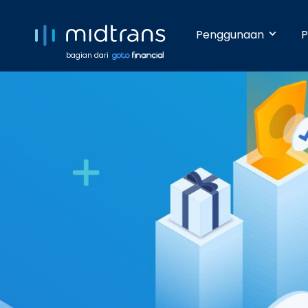
Penggunaan
P
bagian dari
Startups 
Terima pem
Anda beker
pengetahua
Growing 
Dengan da
pembayara
Enterpris
Pembayara
dilakukan 