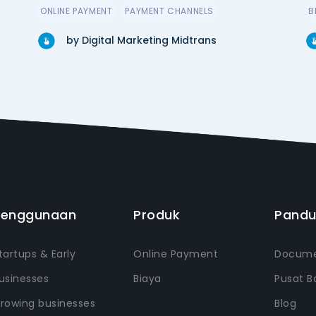
ONLINE PAYMENT
PAYMENT CHANNELS
B
by Digital Marketing Midtrans
Penggunaan
Produk
Pand
tartups & Early
Online Payment
Docume
usinesses
Biaya
Pusat B
rowing businesses
Blog