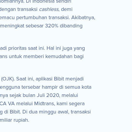
omiannya. Di Indonesia sendiri
engan transaksi
cashless
, demi
memacu pertumbuhan transaksi. Akibatnya,
 meningkat sebesar 320% dibanding
rioritas saat ini. Hal ini juga yang
dtrans untuk memberi kemudahan bagi
JK). Saat ini, aplikasi Bibit menjadi
pengguna tersebar hampir di semua kota
ya sejak bulan Juli 2020, melalui
BCA VA melalui Midtrans, kami segera
di Bibit. Di dua minggu awal, transaksi
iliar rupiah.