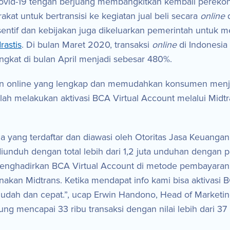
ovid-19 tengah berjuang membangkitkan kembali perekon
at untuk bertransisi ke kegiatan jual beli secara
online
d
sentif dan kebijakan juga dikeluarkan pemerintah untuk 
rastis
. Di bulan Maret 2020, transaksi
online
di Indonesia
gkat di bulan April menjadi sebesar 480%.
n online yang lengkap dan memudahkan konsumen menjadi p
telah melakukan aktivasi BCA Virtual Account melalui Mi
ang terdaftar dan diawasi oleh Otoritas Jasa Keuangan (O
iunduh dengan total lebih dari 1,2 juta unduhan dengan 
 menghadirkan BCA Virtual Account di metode pembayarann
nakan Midtrans. Ketika mendapat info kami bisa aktivasi 
udah dan cepat.”, ucap Erwin Handono, Head of Marketing 
 mencapai 33 ribu transaksi dengan nilai lebih dari 37 m