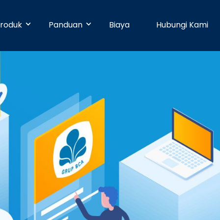
roduk
Panduan
Biaya
Hubungi Kami
& Early Businesses
Developer
Online Payment
bayaran hari ini juga, walaupun
ja sendiri. Tanpa perlu
Dengan 25 pilihan metode pembayaran,
Pusat Bantuan
n teknis.
pelanggan Anda dapat membayar
dengan mudah.
businesses
Partner
Manajemen Promo
shboard yang mudah digunakan,
n dapat dikelola dengan mudah.
Buat promosi dan tingkatkan penjualan
Blog
dengan mudah tanpa pengaturan teknis.
e
Keamanan
n ke banyak rekening dapat
dengan mudah dan cepat.