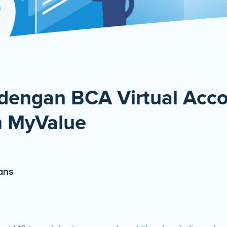
De
dengan BCA Virtual Acco
an MyValue
ans