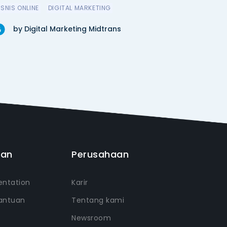
ISNIS ONLINE
DIGITAL MARKETING
by Digital Marketing Midtrans
uan
Perusahaan
ntation
Karir
antuan
Tentang kami
Newsroom