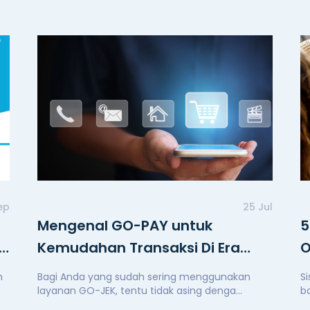
Sep
25 Jul
Mengenal GO-PAY untuk
5
n
Kemudahan Transaksi Di Era
O
Digital
n
Bagi Anda yang sudah sering menggunakan
S
layanan GO-JEK, tentu tidak asing denga...
b