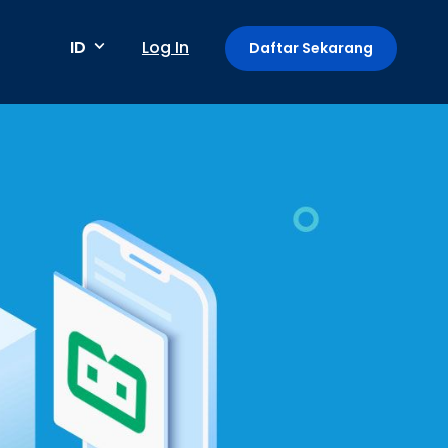
ID
Log In
Daftar Sekarang
Metode pembayaran
Pembayaran berkala / berulang
Deteksi anomali
Mini App di Aplikasi GoPay
Payment Link: Terima Pembayaran