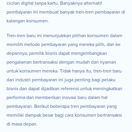
cicilan digital tanpa kartu. Banyaknya alternatif
pembayaran ini membuat banyak tren-tren pembayaran di
kalangan konsumen.
Tren-tren baru ini menunjukkan pilihan konsumen dalam
memilih metode pembayaran yang mereka pilih, dan ke
depannya, pemilik bisnis dapat mengembangkan
pengalaman bertransaksi dengan mudah dan nyaman
untuk konsumen mereka. Tidak hanya itu, tren-tren baru
dari industri pembayaran ini juga penting bagi pelaku
bisnis dan dapat dijadikan referensi untuk meningkatkan
performa dan memberikan inovasi baru dalam hal
pembayaran. Berikut beberapa tren pembayaran yang
memiliki dampak besar bagi cara konsumen bertransaksi
di masa depan.