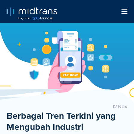
bagian dari
12 Nov
Berbagai Tren Terkini yang
Mengubah Industri