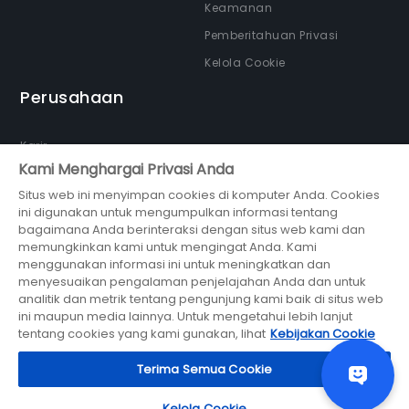
Keamanan
Pemberitahuan Privasi
Kelola Cookie
Perusahaan
Karir
Kami Menghargai Privasi Anda
Tentang kami
Situs web ini menyimpan cookies di komputer Anda. Cookies
Newsroom
ini digunakan untuk mengumpulkan informasi tentang
Partner
bagaimana Anda berinteraksi dengan situs web kami dan
memungkinkan kami untuk mengingat Anda. Kami
menggunakan informasi ini untuk meningkatkan dan
menyesuaikan pengalaman penjelajahan Anda dan untuk
analitik dan metrik tentang pengunjung kami baik di situs web
ini maupun media lainnya. Untuk mengetahui lebih lanjut
bagian dari
tentang cookies yang kami gunakan, lihat
Kebijakan Cookie
© 2026 Midtrans (PT Midtrans)
Terima Semua Cookie
Kelola Cookie