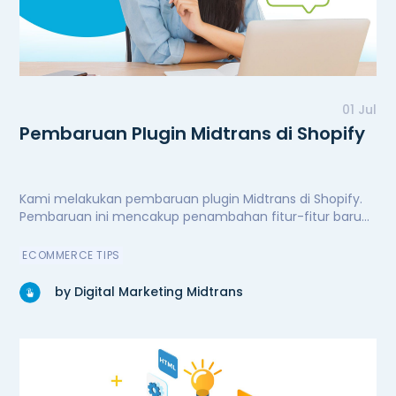
01 Jul
Pembaruan Plugin Midtrans di Shopify
Kami melakukan pembaruan plugin Midtrans di Shopify.
Pembaruan ini mencakup penambahan fitur-fitur baru
untuk kenyamanan dan kemudahan pengguna,
peningkatan performa secara signifikan, serta perbaikan
ECOMMERCE TIPS
bug. Kini plugin Midtrans di Shopify semakin andal.
by Digital Marketing Midtrans