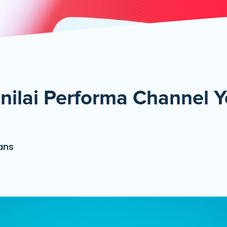
De
enilai Performa Channel 
ans