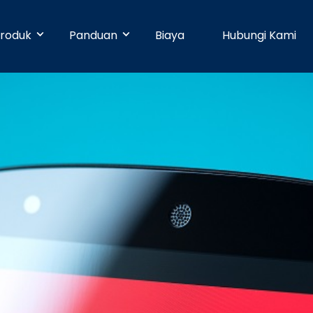
roduk
Panduan
Biaya
Hubungi Kami
& Early Businesses
Developer
Online Payment
bayaran hari ini juga, walaupun
ja sendiri. Tanpa perlu
Dengan 25 pilihan metode pembayaran,
Pusat Bantuan
n teknis.
pelanggan Anda dapat membayar
dengan mudah.
businesses
Partner
Manajemen Promo
shboard yang mudah digunakan,
n dapat dikelola dengan mudah.
Buat promosi dan tingkatkan penjualan
Blog
dengan mudah tanpa pengaturan teknis.
e
Keamanan
n ke banyak rekening dapat
dengan mudah dan cepat.