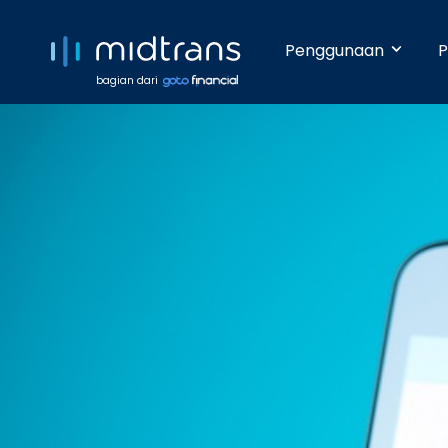
Penggunaan
P
bagian dari
Startups 
Terima pem
Anda beker
pengetahua
Growing 
Dengan da
pembayara
Enterpris
Pembayara
dilakukan 