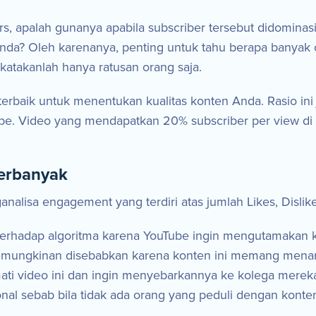
rs, apalah gunanya apabila subscriber tersebut didomina
nda? Oleh karenanya, penting untuk tahu berapa banyak 
atakanlah hanya ratusan orang saja.
 terbaik untuk menentukan kualitas konten Anda. Rasio i
ube. Video yang mendapatkan 20% subscriber per view di
erbanyak
analisa engagement yang terdiri atas jumlah Likes, Disl
erhadap algoritma karena YouTube ingin mengutamakan k
mungkinan disebabkan karena konten ini memang menari
i video ini dan ingin menyebarkannya ke kolega mereka
l sebab bila tidak ada orang yang peduli dengan konten