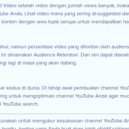
d Video setelah video dengan jumlah views banyak, mak
e Anda. Lihat video mana yang sering di-suggested dan
 konten dengan area topik serupa untuk mendapatkan has
hui, namun persentase video yang ditonton oleh audiens
 ini dinamakan Audience Retention. Dari sini dapat diana
ngi lagi di masa yang akan datang.
r kedua di dunia. Di tahap awal pembuatan channel YouTu
ing untuk mengoptimasi channel YouTube Anda agar mudah
i YouTube search.
 gunakan untuk mengukur kesuksesan channel YouTube An
egitu, konten yang Anda buat akan lebih efektif sehingg