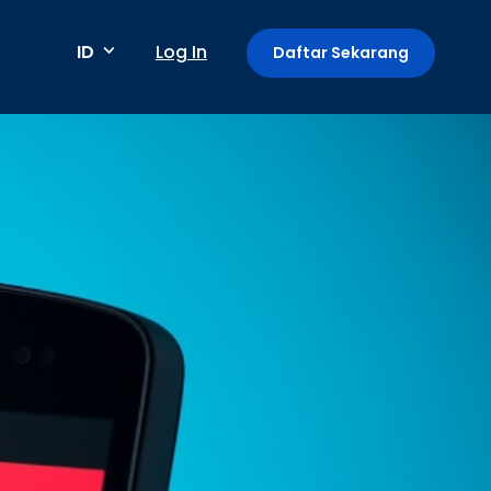
ID
Log In
Daftar Sekarang
Metode pembayaran
Pembayaran berkala / berulang
Deteksi anomali
Mini App di Aplikasi GoPay
Payment Link: Terima Pembayaran