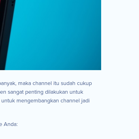
banyak, maka channel itu sudah cukup
ten sangat penting dilakukan untuk
u untuk mengembangkan channel jadi
e Anda: