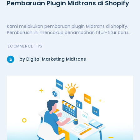
Pembaruan Plugin Midtrans di Shopify
Kami melakukan pembaruan plugin Midtrans di Shopify.
Pembaruan ini mencakup penambahan fitur-fitur baru
untuk kenyamanan dan kemudahan pengguna,
peningkatan performa secara signifikan, serta perbaikan
ECOMMERCE TIPS
bug. Kini plugin Midtrans di Shopify semakin andal.
by Digital Marketing Midtrans