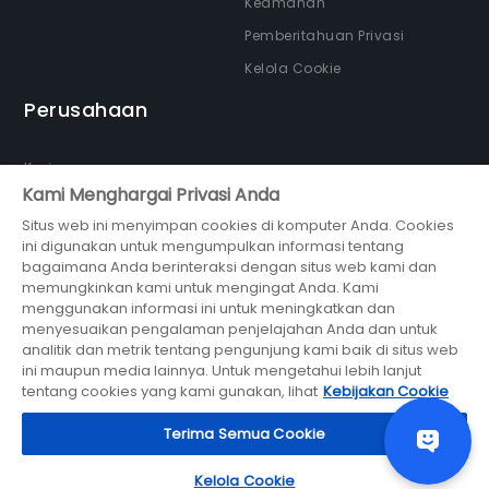
Keamanan
Pemberitahuan Privasi
Kelola Cookie
Perusahaan
Karir
Kami Menghargai Privasi Anda
Tentang kami
Situs web ini menyimpan cookies di komputer Anda. Cookies
Newsroom
ini digunakan untuk mengumpulkan informasi tentang
Partner
bagaimana Anda berinteraksi dengan situs web kami dan
memungkinkan kami untuk mengingat Anda. Kami
menggunakan informasi ini untuk meningkatkan dan
menyesuaikan pengalaman penjelajahan Anda dan untuk
analitik dan metrik tentang pengunjung kami baik di situs web
ini maupun media lainnya. Untuk mengetahui lebih lanjut
bagian dari
tentang cookies yang kami gunakan, lihat
Kebijakan Cookie
© 2026 Midtrans (PT Midtrans)
Terima Semua Cookie
Kelola Cookie