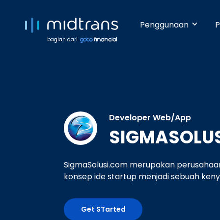
Penggunaan
P
bagian dari
Startups 
Terima pem
Anda beker
pengetahua
Developer Web/App
SIGMASOLUS
Growing 
Dengan da
pembayara
SigmaSolusi.com merupakan perusahaan
konsep ide startup menjadi sebuah ken
Enterpris
Pembayara
Get STarted
dilakukan 