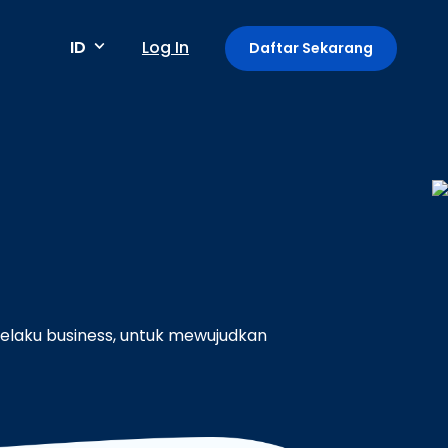
ID
Log In
Daftar Sekarang
Metode pembayaran
Pembayaran berkala / berulang
Deteksi anomali
laku business, untuk mewujudkan
Mini App di Aplikasi GoPay
Payment Link: Terima Pembayaran