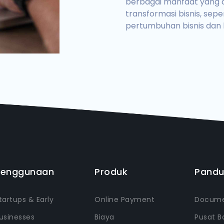
berbagai manfaat yang 
transformasi bisnis, sep
pertumbuhan bisnis dan 
Penggunaan
Produk
Pand
tartups & Early
Online Payment
Docume
usinesses
Biaya
Pusat B