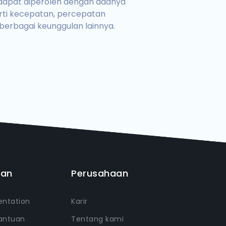
dapat diperoleh dengan adanya
erti kecepatan, percepatan
berbagai keunggulan lainnya.
uan
Perusahaan
ntation
Karir
antuan
Tentang kami