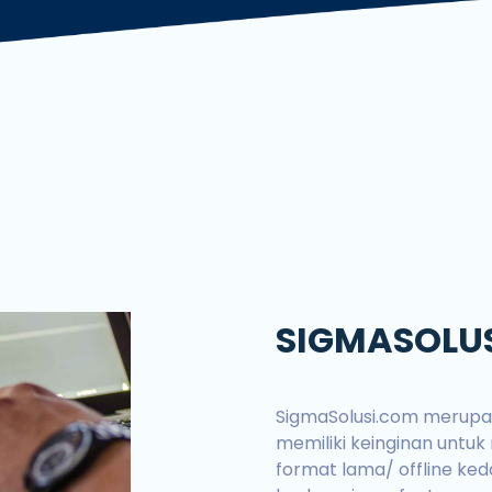
De
SIGMASOLU
SigmaSolusi.com merupa
memiliki keinginan untuk
format lama/ offline ked