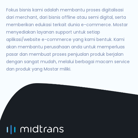
Fokus bisnis kami adalah membantu proses digitalisasi
dari merchant, dari bisnis offline atau semi digital, serta
memberikan edukasi terkait dunia e-commerce. Mostar
menyediakan layanan support untuk setiap
aplikasi/website e-commerce yang kami bentuk. Kami
akan membantu perusahaan anda untuk memperluas
pasar dan membuat proses penjualan produk berjalan
dengan sangat mudah, melalui berbagai macam service
dan produk yang Mostar miliki.