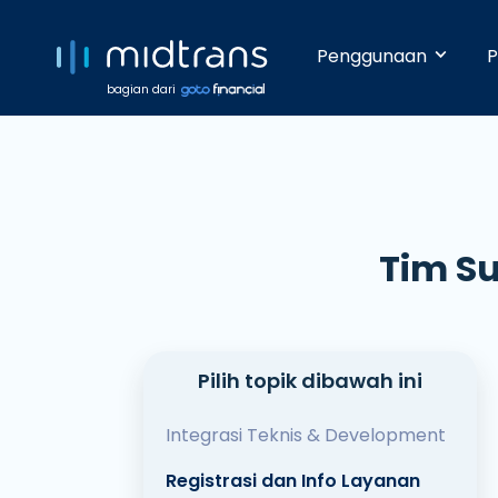
Penggunaan
P
bagian dari
Startups 
Terima pem
Anda beker
pengetahua
Tim S
Growing 
Dengan da
pembayara
Pilih topik dibawah ini
Enterpris
Integrasi Teknis & Development
Pembayara
Registrasi dan Info Layanan
dilakukan 