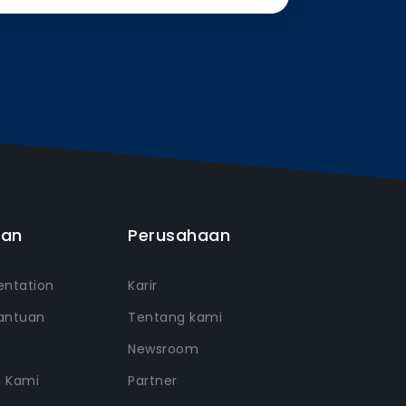
uan
Perusahaan
ntation
Karir
antuan
Tentang kami
Newsroom
i Kami
Partner