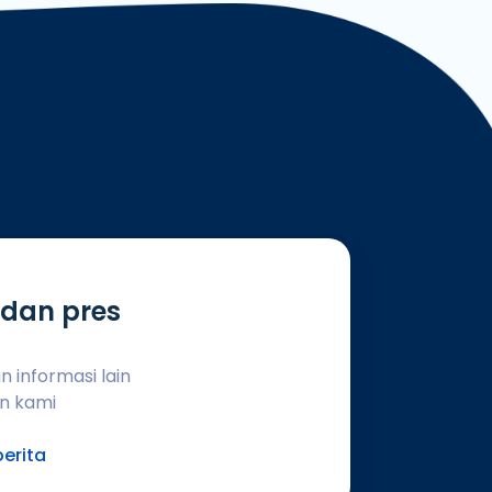
 dan pres
 informasi lain
n kami
erita