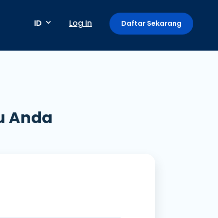
ID
Log In
Daftar Sekarang
Metode pembayaran
u Anda
Pembayaran berkala / berulang
Deteksi anomali
Mini App di Aplikasi GoPay
Payment Link: Terima Pembayaran