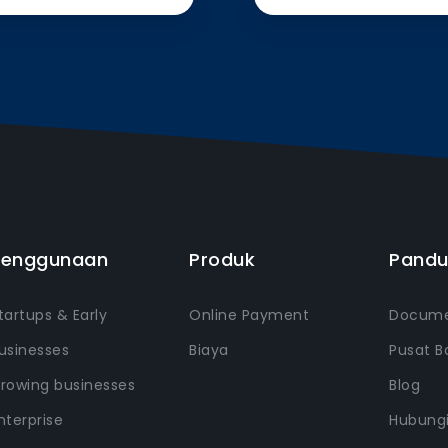
Penggunaan
Produk
Pand
tartups & Early
Online Payment
Docume
usinesses
Biaya
Pusat B
rowing businesses
Blog
nterprise
Hubung