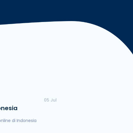
ngan Mudah dan Cepat
05 Jul
onesia
nline di Indonesia