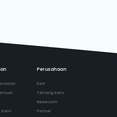
uan
Perusahaan
ntation
Karir
antuan
Tentang kami
Newsroom
i Kami
Partner