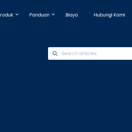
roduk
Panduan
Biaya
Hubungi Kami
& Early Businesses
Developer
Online Payment
bayaran hari ini juga, walaupun
ja sendiri. Tanpa perlu
Dengan 25 pilihan metode pembayaran,
Pusat Bantuan
n teknis.
pelanggan Anda dapat membayar
dengan mudah.
businesses
Partner
Manajemen Promo
shboard yang mudah digunakan,
n dapat dikelola dengan mudah.
Buat promosi dan tingkatkan penjualan
Blog
dengan mudah tanpa pengaturan teknis.
e
Keamanan
n ke banyak rekening dapat
dengan mudah dan cepat.