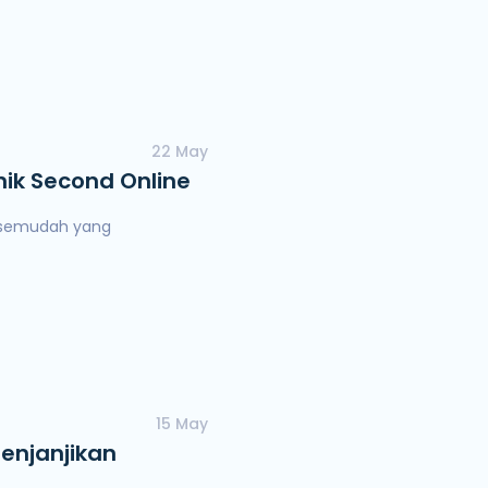
22 May
nik Second Online
k semudah yang
15 May
Menjanjikan