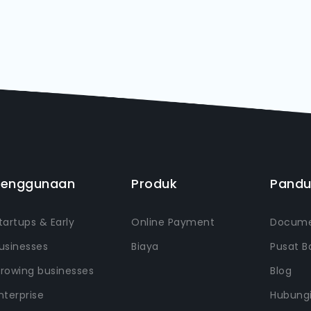
Penggunaan
Produk
Pand
tartups & Early
Online Payment
Docume
usinesses
Biaya
Pusat B
rowing businesses
Blog
nterprise
Hubung