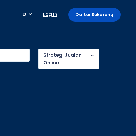
ID
Log In
Daftar Sekarang
Metode pembayaran
Strategi Jualan
Online
Pembayaran berkala / berulang
Deteksi anomali
Mini App di Aplikasi GoPay
Payment Link: Terima Pembayaran