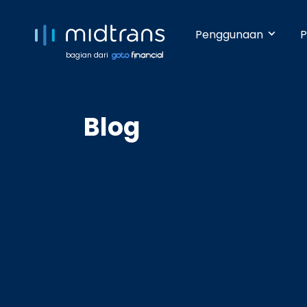
Penggunaan
P
bagian dari
Startups 
Terima pem
Blog
Anda beker
pengetahua
Growing 
Dengan da
pembayara
Enterpris
Pembayara
dilakukan 