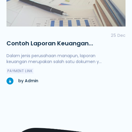
25 Dec
Contoh Laporan Keuangan
Perusahaan Jasa dan Cara
Dalam jenis perusahaan manapun, laporan
Membuatnya
keuangan merupakan salah satu dokumen y...
PAYMENT LINK
by Admin