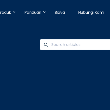
roduk
Panduan
Biaya
Hubungi Kami
& Early Businesses
Developer
Online Payment
bayaran hari ini juga, walaupun
ja sendiri. Tanpa perlu
Dengan 25 pilihan metode pembayaran,
Pusat Bantuan
n teknis.
pelanggan Anda dapat membayar
dengan mudah.
businesses
Partner
Manajemen Promo
shboard yang mudah digunakan,
n dapat dikelola dengan mudah.
Buat promosi dan tingkatkan penjualan
Blog
dengan mudah tanpa pengaturan teknis.
e
Keamanan
n ke banyak rekening dapat
dengan mudah dan cepat.