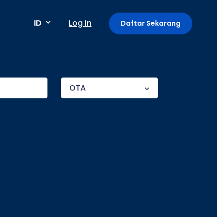
ID
Log In
Daftar Sekarang
Metode pembayaran
OTA
Pembayaran berkala / berulang
Deteksi anomali
Mini App di Aplikasi GoPay
Payment Link: Terima Pembayaran