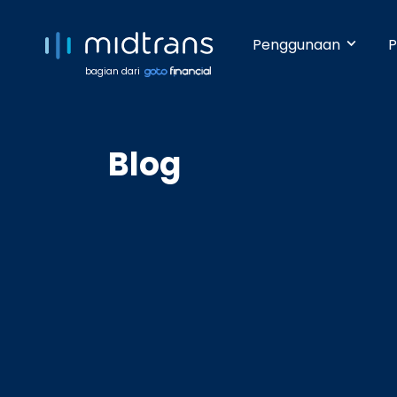
Penggunaan
P
bagian dari
Startups 
Terima pem
Blog
Anda beker
pengetahua
Growing 
Dengan da
pembayara
Enterpris
Pembayara
dilakukan 