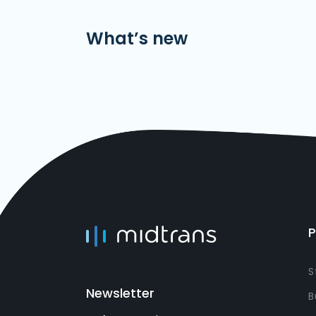
What’s new
S
Newsletter
B