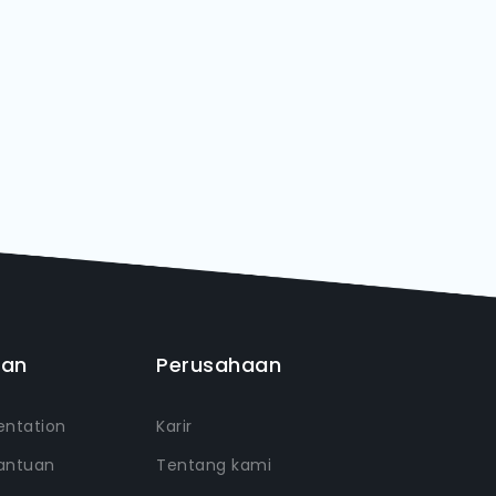
uan
Perusahaan
ntation
Karir
antuan
Tentang kami