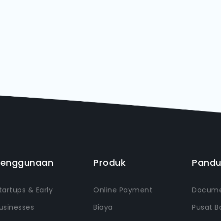
Penggunaan
Produk
Pand
tartups & Early
Online Payment
Docume
usinesses
Biaya
Pusat B