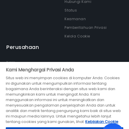
Hubungi Kami
Status
Keamanan
Pemberitahuan Privasi
Kelola Cookie
Perusahaan
Karir
Kami Menghargai Privasi Anda
Tentang kami
Situs web ini menyimpan cookies di komputer Anda. Cookies
Newsroom
ini digunakan untuk mengumpulkan informasi tentang
Partner
bagaimana Anda berinteraksi dengan situs web kami dan
memungkinkan kami untuk mengingat Anda. Kami
menggunakan informasi ini untuk meningkatkan dan
menyesuaikan pengalaman penjelajahan Anda dan untuk
analitik dan metrik tentang pengunjung kami baik di situs web
ini maupun media lainnya. Untuk mengetahui lebih lanjut
bagian dari
tentang cookies yang kami gunakan, lihat
Kebijakan Cookie
© 2026 Midtrans (PT Midtrans)