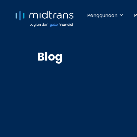
Penggunaan
P
bagian dari
Startups 
Terima pem
Blog
Anda beker
pengetahua
Growing 
Dengan da
pembayara
Enterpris
Pembayara
dilakukan 