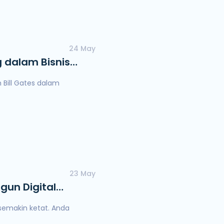
24 May
 dalam Bisnis
23 May
un Digital
i semakin ketat. Anda