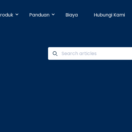
roduk
Panduan
Biaya
Hubungi Kami
& Early Businesses
Developer
Online Payment
bayaran hari ini juga, walaupun
ja sendiri. Tanpa perlu
Dengan 25 pilihan metode pembayaran,
Pusat Bantuan
n teknis.
pelanggan Anda dapat membayar
dengan mudah.
businesses
Partner
Manajemen Promo
shboard yang mudah digunakan,
n dapat dikelola dengan mudah.
Buat promosi dan tingkatkan penjualan
Blog
dengan mudah tanpa pengaturan teknis.
e
Keamanan
n ke banyak rekening dapat
dengan mudah dan cepat.