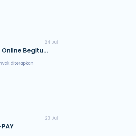
24 Jul
Online Begitu
nyak diterapkan
23 Jul
O-PAY