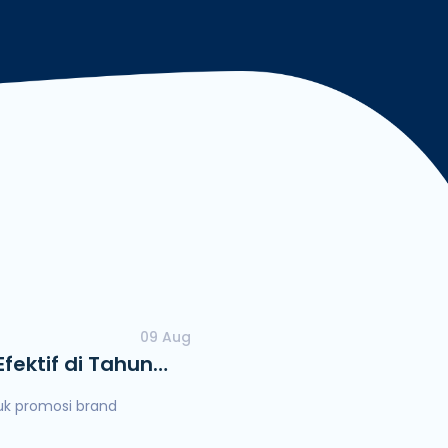
ngan Mudah dan Cepat
09 Aug
fektif di Tahun
uk promosi brand