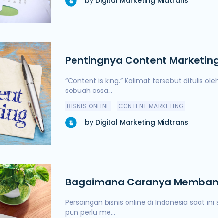
by Digital Marketing Midtrans
Pentingnya Content Marketing
Online
“Content is king.” Kalimat tersebut ditulis oleh Bill Gates dalam
sebuah essa...
BISNIS ONLINE
CONTENT MARKETING
by Digital Marketing Midtrans
Bagaimana Caranya Membang
Branding yang Kuat?
Persaingan bisnis online di Indonesia saat in
pun perlu me...