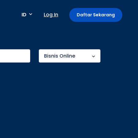
ID
Log In
Daftar Sekarang
Metode pembayaran
Bisnis Online
Pembayaran berkala / berulang
Deteksi anomali
Mini App di Aplikasi GoPay
Payment Link: Terima Pembayaran