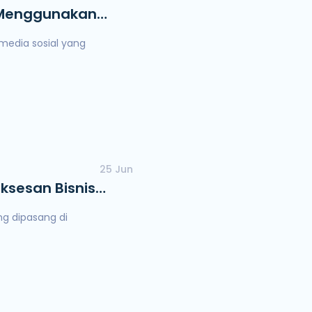
 Menggunakan
line
 media sosial yang
25 Jun
uksesan Bisnis
ng dipasang di